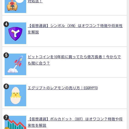
対処法！
【仮想通貨】シンボル（XYM）はオワコン？特徴や将来性
を解説
ビットコインを10年前に買ってたら億万長者！今からで
も間に合う？
エグリプトのレアモンの売り方｜EGGRYPTO
【仮想通貨】ポルカドット（DOT）はオワコン？特徴や将
来性を解説