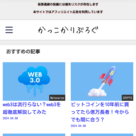
仮想通貨の投資には損失リスクが存在します
本サイトではアフィリエイト広告を利用しています
おすすめの記事
Metaverse
CRYPTO
web3は流行らない？web3を
ビットコインを10年前に買
超徹底解説してみた
ってたら億万長者！今から
2024.04.08
でも間に合う？
2024.04.08