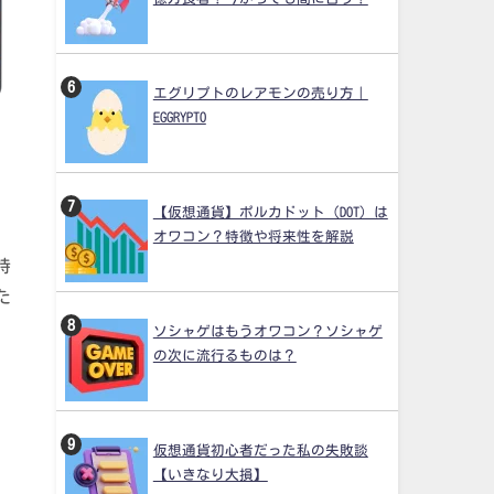
エグリプトのレアモンの売り方｜
EGGRYPTO
【仮想通貨】ポルカドット（DOT）は
オワコン？特徴や将来性を解説
特
た
ソシャゲはもうオワコン？ソシャゲ
の次に流行るものは？
仮想通貨初心者だった私の失敗談
【いきなり大損】