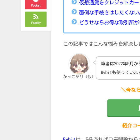
仮想通貨をクレジットカー
Pocket
面倒な手続きはしたくない
どうせならお得な取引所が
Feedly
この記事ではこんな悩みを解決し
筆者は2022年5
Bybitも使って
かっこかり（仮）
＼今なら
紹介コー
Bybit
は、5分あれば口座開設から