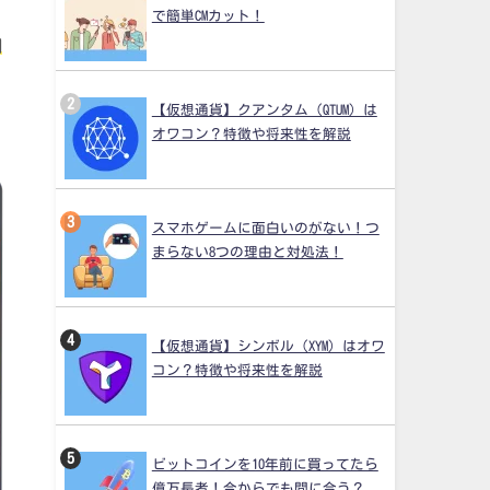
で簡単CMカット！
円
【仮想通貨】クアンタム（QTUM）は
オワコン？特徴や将来性を解説
スマホゲームに面白いのがない！つ
まらない8つの理由と対処法！
【仮想通貨】シンボル（XYM）はオワ
コン？特徴や将来性を解説
ビットコインを10年前に買ってたら
億万長者！今からでも間に合う？